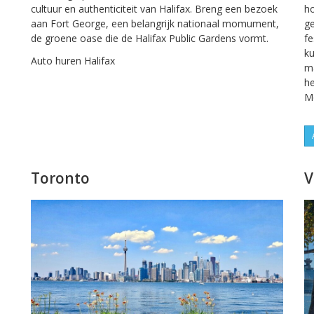
cultuur en authenticiteit van Halifax. Breng een bezoek
h
aan Fort George, een belangrijk nationaal momument,
ge
de groene oase die de Halifax Public Gardens vormt.
fe
ku
Auto huren Halifax
ma
he
Mo
Toronto
V