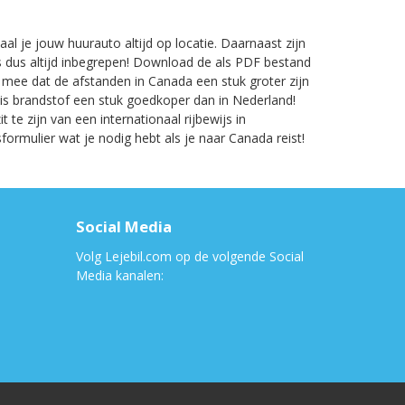
al je jouw huurauto altijd op locatie. Daarnaast zijn
ters dus altijd inbegrepen! Download de als PDF bestand
g mee dat de afstanden in Canada een stuk groter zijn
t is brandstof een stuk goedkoper dan in Nederland!
 te zijn van een internationaal rijbewijs in
formulier wat je nodig hebt als je naar Canada reist!
n
Social Media
Volg Lejebil.com op de volgende Social
Media kanalen: