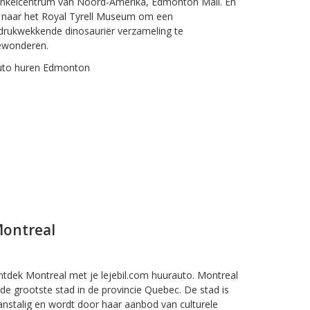
inkelcentrum van Noord-Amerika, Edmonton Mall. En
j naar het Royal Tyrell Museum om een
drukwekkende dinosauriër verzameling te
ewonderen.
uto huren Edmonton
ontreal
tdek Montreal met je lejebil.com huurauto. Montreal
 de grootste stad in de provincie Quebec. De stad is
anstalig en wordt door haar aanbod van culturele