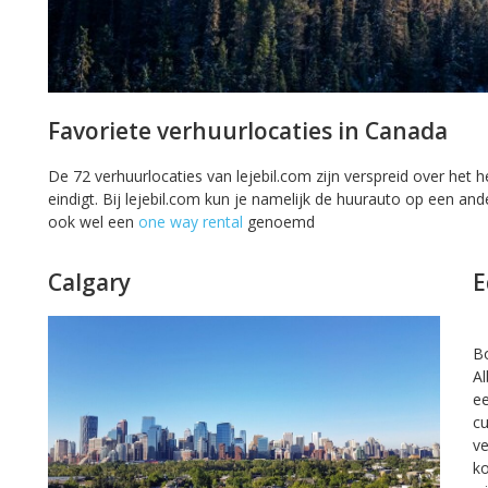
Favoriete verhuurlocaties in Canada
De 72 verhuurlocaties van lejebil.com zijn verspreid over het he
eindigt. Bij lejebil.com kun je namelijk de huurauto op een and
ook wel een
one way rental
genoemd
Calgary
E
Bo
Al
ee
cu
ve
ko