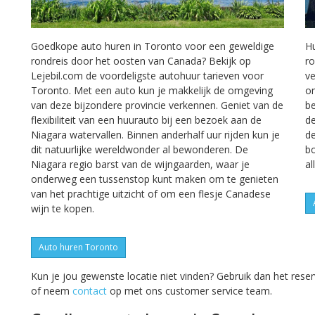
Goedkope auto huren in Toronto voor een geweldige
Hu
rondreis door het oosten van Canada? Bekijk op
ro
Lejebil.com de voordeligste autohuur tarieven voor
ve
Toronto. Met een auto kun je makkelijk de omgeving
om
van deze bijzondere provincie verkennen. Geniet van de
b
flexibiliteit van een huurauto bij een bezoek aan de
de
Niagara watervallen. Binnen anderhalf uur rijden kun je
de
dit natuurlijke wereldwonder al bewonderen. De
bo
Niagara regio barst van de wijngaarden, waar je
al
onderweg een tussenstop kunt maken om te genieten
van het prachtige uitzicht of om een flesje Canadese
wijn te kopen.
Auto huren Toronto
Kun je jou gewenste locatie niet vinden? Gebruik dan het rese
of neem
contact
op met ons customer service team.