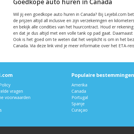
Goedkope auto huren in Canada
Wil jij een goedkope auto huren in Canada? Bij Lejebil.com beta
de prijzen altijd all inclusive en zijn verzekeringen en kilome
en bekijk alle condities van het huurcontract. Houd er rekenin
en dat je dus altijd met een volle tank op pad gaat. Daarnaas
Ook is het goed om te weten dat het verplicht is om in het bezit
Canada. Via deze link vind je meer informatie over het ETA-reis
l.com
Populaire bestemminge
Policy
Amerika
telde vragen
Canada
ne voorwaarden
Portugal
Spanje
s
Curaçao