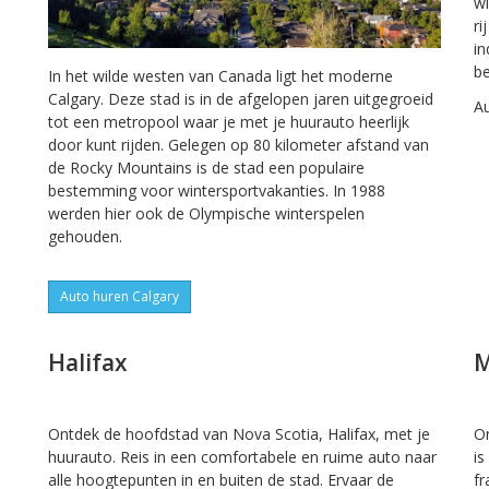
w
ri
in
b
In het wilde westen van Canada ligt het moderne
Calgary. Deze stad is in de afgelopen jaren uitgegroeid
A
tot een metropool waar je met je huurauto heerlijk
door kunt rijden. Gelegen op 80 kilometer afstand van
de Rocky Mountains is de stad een populaire
bestemming voor wintersportvakanties. In 1988
werden hier ook de Olympische winterspelen
gehouden.
Auto huren Calgary
Halifax
M
Ontdek de hoofdstad van Nova Scotia, Halifax, met je
On
huurauto. Reis in een comfortabele en ruime auto naar
is
alle hoogtepunten in en buiten de stad. Ervaar de
fr