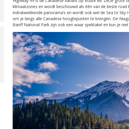
Highway 99 is de Canadese variant op Route 66. Deze grote t
klimaatzones en wordt beschouwd als één van de beste road tr
indrukwekkende panorama’s en wordt ook wel de Sea to Sky 
om je langs alle Canadese hoogtepunten te brengen. De Niaga
Banff National Park zijn ook een waar spektakel en kun je niet