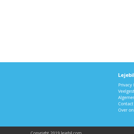
Lejebi
Privacy 
Veelges
Algeme
Contact
Over on
Copyright 2019 lejebil.com