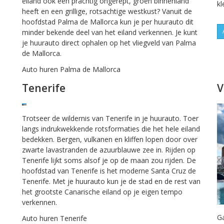
eiland ook een prachtig ongerept, groen binnenland
kl
heeft en een grillige, rotsachtige westkust? Vanuit de
hoofdstad Palma de Mallorca kun je per huurauto dit
minder bekende deel van het eiland verkennen. Je kunt
je huurauto direct ophalen op het vliegveld van Palma
de Mallorca.
Auto huren Palma de Mallorca
Tenerife
V
Trotseer de wildernis van Tenerife in je huurauto. Toer
langs indrukwekkende rotsformaties die het hele eiland
bedekken. Bergen, vulkanen en kliffen lopen door over
zwarte lavastranden de azuurblauwe zee in. Rijden op
Tenerife lijkt soms alsof je op de maan zou rijden. De
hoofdstad van Tenerife is het moderne Santa Cruz de
Tenerife. Met je huurauto kun je de stad en de rest van
het grootste Canarische eiland op je eigen tempo
verkennen.
Ga
Auto huren Tenerife