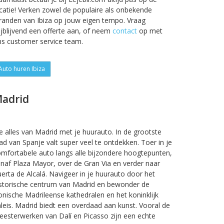
catie! Verken zowel de populaire als onbekende
randen van Ibiza op jouw eigen tempo. Vraag
ijblijvend een offerte aan, of neem
contact
op met
s customer service team.
Auto huren Ibiza
adrid
e alles van Madrid met je huurauto. In de grootste
ad van Spanje valt super veel te ontdekken. Toer in je
mfortabele auto langs alle bijzondere hoogtepunten,
naf Plaza Mayor, over de Gran Via en verder naar
erta de Alcalá. Navigeer in je huurauto door het
storische centrum van Madrid en bewonder de
onische Madrileense kathedralen en het koninklijk
leis. Madrid biedt een overdaad aan kunst. Vooral de
esterwerken van Dalí en Picasso zijn een echte