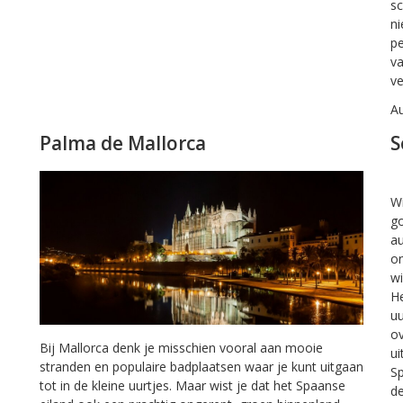
sc
ni
pe
va
ve
A
Palma de Mallorca
S
Wi
go
au
on
wi
He
uu
ov
Bij Mallorca denk je misschien vooral aan mooie
ui
stranden en populaire badplaatsen waar je kunt uitgaan
Sp
tot in de kleine uurtjes. Maar wist je dat het Spaanse
de