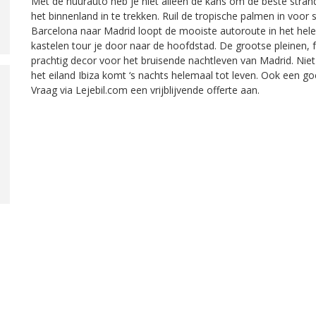
Met de huurauto heb je niet alleen de kans om de beste str
het binnenland in te trekken. Ruil de tropische palmen in voor
Barcelona naar Madrid loopt de mooiste autoroute in het hel
kastelen tour je door naar de hoofdstad. De grootse pleine
prachtig decor voor het bruisende nachtleven van Madrid. Niet 
het eiland Ibiza komt ‘s nachts helemaal tot leven. Ook een g
Vraag via Lejebil.com een vrijblijvende offerte aan.