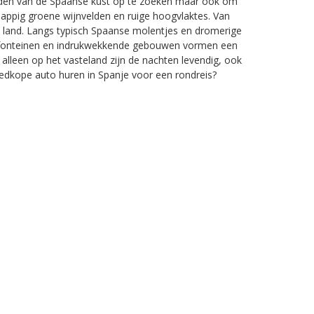
anden van de Spaanse kust op te zoeken maar ook om
 sappig groene wijnvelden en ruige hoogvlaktes. Van
e land. Langs typisch Spaanse molentjes en dromerige
n, fonteinen en indrukwekkende gebouwen vormen een
alleen op het vasteland zijn de nachten levendig, ook
oedkope auto huren in Spanje voor een rondreis?