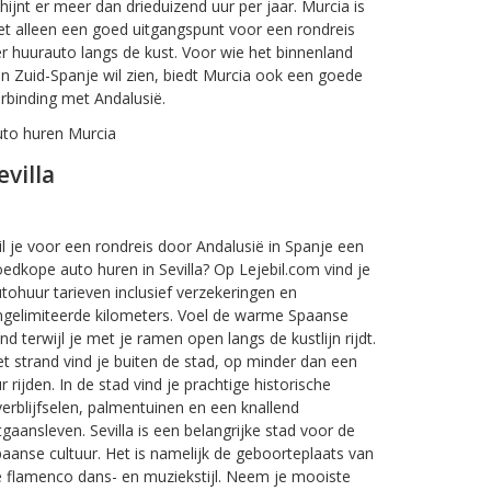
hijnt er meer dan drieduizend uur per jaar. Murcia is
et alleen een goed uitgangspunt voor een rondreis
r huurauto langs de kust. Voor wie het binnenland
n Zuid-Spanje wil zien, biedt Murcia ook een goede
rbinding met Andalusië.
uto huren Murcia
evilla
l je voor een rondreis door Andalusië in Spanje een
edkope auto huren in Sevilla? Op Lejebil.com vind je
tohuur tarieven inclusief verzekeringen en
gelimiteerde kilometers. Voel de warme Spaanse
nd terwijl je met je ramen open langs de kustlijn rijdt.
t strand vind je buiten de stad, op minder dan een
r rijden. In de stad vind je prachtige historische
erblijfselen, palmentuinen en een knallend
tgaansleven. Sevilla is een belangrijke stad voor de
aanse cultuur. Het is namelijk de geboorteplaats van
 flamenco dans- en muziekstijl. Neem je mooiste