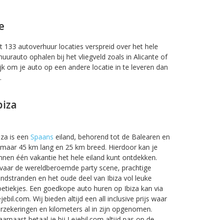
e
t 133 autoverhuur locaties verspreid over het hele
 huurauto ophalen bij het vliegveld zoals in Alicante of
jk om je auto op een andere locatie in te leveren dan
.
biza
iza is een
Spaans
eiland, behorend tot de Balearen en
 maar 45 km lang en 25 km breed. Hierdoor kan je
nnen één vakantie het hele eiland kunt ontdekken.
vaar de wereldberoemde party scene, prachtige
ndstranden en het oude deel van Ibiza vol leuke
etiekjes. Een goedkope auto huren op Ibiza kan via
jebil.com. Wij bieden altijd een all inclusive prijs waar
rzekeringen en kilometers al in zijn opgenomen.
arnaast betaal je bij Lejebil.com altijd pas op de