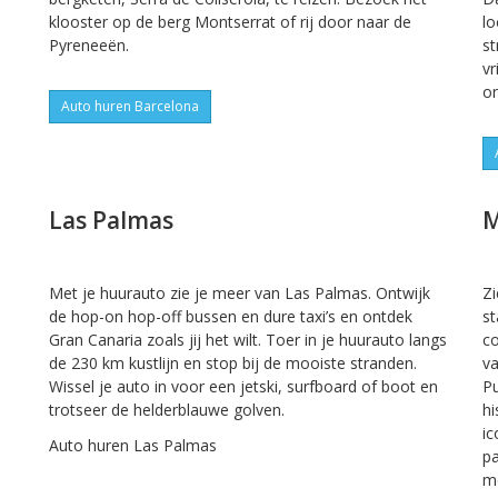
klooster op de berg Montserrat of rij door naar de
lo
Pyreneeën.
st
vr
on
Auto huren Barcelona
Las Palmas
M
Met je huurauto zie je meer van Las Palmas. Ontwijk
Zi
de hop-on hop-off bussen en dure taxi’s en ontdek
st
Gran Canaria zoals jij het wilt. Toer in je huurauto langs
co
de 230 km kustlijn en stop bij de mooiste stranden.
va
Wissel je auto in voor een jetski, surfboard of boot en
Pu
trotseer de helderblauwe golven.
hi
ic
Auto huren Las Palmas
pa
me