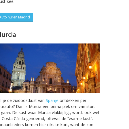
ust-see.
Auto huren Madrid
urcia
l je de zuidoostkust van
Spanje
ontdekken per
urauto? Dan is Murcia een prima plek om van start
 gaan. De kust waar Murcia vlakbij ligt, wordt ook wel
 Costa Cálida genoemd, oftewel de “warme kust”.
naanbieders komen hier niks te kort, want de zon