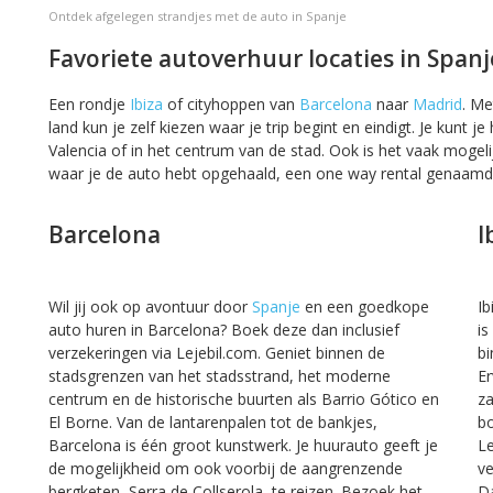
Ontdek afgelegen strandjes met de auto in Spanje
Favoriete autoverhuur locaties in Spanj
Een rondje
Ibiza
of cityhoppen van
Barcelona
naar
Madrid
. Me
land kun je zelf kiezen waar je trip begint en eindigt. Je kunt je
Valencia of in het centrum van de stad. Ook is het vaak mogeli
waar je de auto hebt opgehaald, een one way rental genaamd
Barcelona
I
Wil jij ook op avontuur door
Spanje
en een goedkope
Ib
auto huren in Barcelona? Boek deze dan inclusief
is
verzekeringen via Lejebil.com. Geniet binnen de
bi
stadsgrenzen van het stadsstrand, het moderne
Er
centrum en de historische buurten als Barrio Gótico en
za
El Borne. Van de lantarenpalen tot de bankjes,
bo
Barcelona is één groot kunstwerk. Je huurauto geeft je
Le
de mogelijkheid om ook voorbij de aangrenzende
ve
bergketen, Serra de Collserola, te reizen. Bezoek het
Da