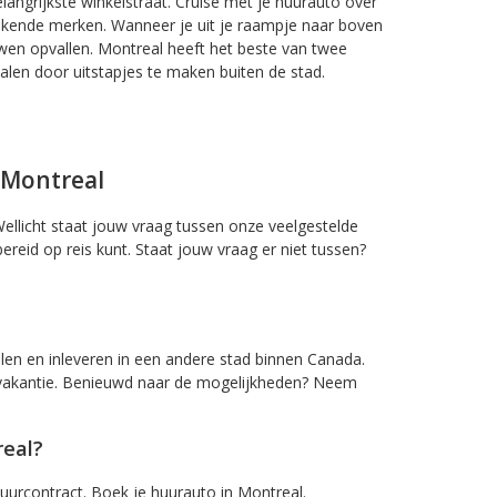
langrijkste winkelstraat. Cruise met je huurauto over
bekende merken. Wanneer je uit je raampje naar boven
uwen opvallen. Montreal heeft het beste van twee
alen door uitstapjes te maken buiten de stad.
 Montreal
ellicht staat jouw vraag tussen onze veelgestelde
eid op reis kunt. Staat jouw vraag er niet tussen?
en en inleveren in een andere stad binnen Canada.
e vakantie. Benieuwd naar de mogelijkheden? Neem
real?
uurcontract. Boek je huurauto in Montreal.