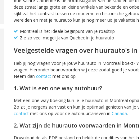
Rue Sainte-Cathérine is de hoofdslagader van de stad en de be
deze straat langs grote en kleine winkels van bekende en on
kijkt zal het contrast tussen de moderne en historische gebo
werelden en met je huurauto kun je nog meer uit je vakantie h
Montreal is het ideale beginpunt van je roadtrip
Zie zo veel mogelijk van Quebec in je huurauto
Veelgestelde vragen over huurauto’s in
Heb jij nog vragen voor je jouw huurauto in Montreal boekt? W
vragen. Hieronder beantwoorden wij deze zodat goed je voorber
Neem dan
contact
met ons op.
1. Wat is een one way autohuur?
Met een one way boeking kun je je huurauto in Montreal ophal
Zo zit je nergens aan vast en kun je optimaal genieten van j
contact
met ons op voor de autohuurtarieven in
Canada
.
2. Wat zijn de huurauto voorwaarden in Mont
Download de als PDF bestand en bekijk de condities van het h