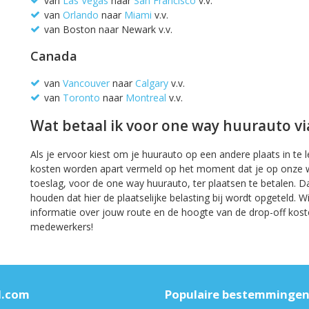
van
Las Vegas
naar
San Francisco
v.v.
van
Orlando
naar
Miami
v.v.
van Boston naar Newark v.v.
Canada
van
Vancouver
naar
Calgary
v.v.
van
Toronto
naar
Montreal
v.v.
Wat betaal ik voor one way huurauto vi
Als je ervoor kiest om je huurauto op een andere plaats in te
kosten worden apart vermeld op het moment dat je op onze we
toeslag, voor de one way huurauto, ter plaatsen te betalen. D
houden dat hier de plaatselijke belasting bij wordt opgeteld. 
informatie over jouw route en de hoogte van de drop-off ko
medewerkers!
l.com
Populaire bestemminge