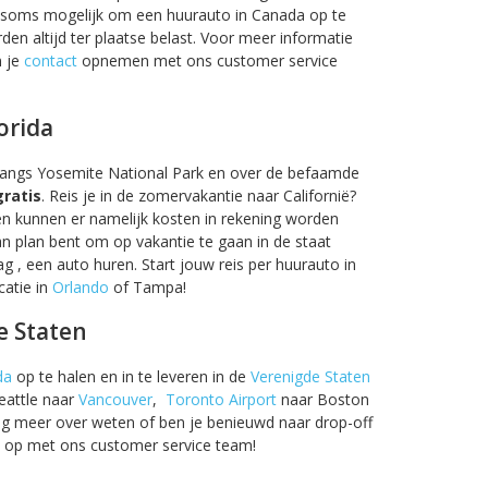
et soms mogelijk om een huurauto in Canada op te
den altijd ter plaatse belast. Voor meer informatie
n je
contact
opnemen met ons customer service
orida
 langs Yosemite National Park en over de befaamde
gratis
. Reis je in de zomervakantie naar Californië?
en kunnen er namelijk kosten in rekening worden
n plan bent om op vakantie te gaan in de staat
g , een auto huren. Start jouw reis per huurauto in
catie in
Orlando
of Tampa!
e Staten
da
op te halen en in te leveren in de
Verenigde Staten
Seattle naar
Vancouver
,
Toronto Airport
naar Boston
raag meer over weten of ben je benieuwd naar drop-off
op met ons customer service team!