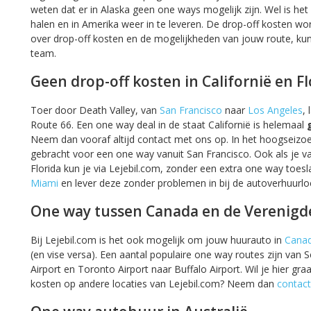
weten dat er in Alaska geen one ways mogelijk zijn. Wel is h
halen en in Amerika weer in te leveren. De drop-off kosten wor
over drop-off kosten en de mogelijkheden van jouw route, ku
team.
Geen drop-off kosten in Californië en Fl
Toer door Death Valley, van
San Francisco
naar
Los Angeles
,
Route 66. Een one way deal in de staat Californië is helemaal
Neem dan vooraf altijd contact met ons op. In het hoogseizo
gebracht voor een one way vanuit San Francisco. Ook als je va
Florida kun je via Lejebil.com, zonder een extra one way toesla
Miami
en lever deze zonder problemen in bij de autoverhuurlo
One way tussen Canada en de Verenigd
Bij Lejebil.com is het ook mogelijk om jouw huurauto in
Cana
(en vise versa). Een aantal populaire one way routes zijn van 
Airport en Toronto Airport naar Buffalo Airport. Wil je hier g
kosten op andere locaties van Lejebil.com? Neem dan
contact