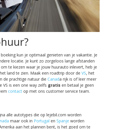
ohuur?
eking kun je optimaal genieten van je vakantie. Je
andere locatie. Je kunt zo zorgeloos lange afstanden
 om te kiezen waar je jouw huurauto inlevert, heb je
 het land te zien. Maak een roadtrip door de
VS
, het
n de prachtige natuur die
Canad
a rijk is of leer meer
e VS is een one way zelfs
gratis
en betaal je geen
 neem
contact
op met ons customer service team.
ijna alle autotypes die op lejebil.com worden
nada
maar ook in
Portugal
en
Spanje
worden
-Amerika aan het plannen bent, is het goed om te