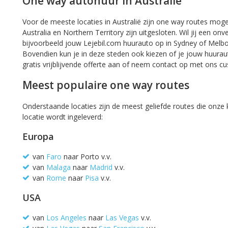
One way autohuur in Australië
Voor de meeste locaties in Australië zijn one way routes moge
Australia en Northern Territory zijn uitgesloten. Wil jij een on
bijvoorbeeld jouw Lejebil.com huurauto op in Sydney of Melbou
Bovendien kun je in deze steden ook kiezen of je jouw huurau
gratis vrijblijvende offerte aan of neem contact op met ons 
Meest populaire one way routes
Onderstaande locaties zijn de meest geliefde routes die onze 
locatie wordt ingeleverd:
Europa
van
Faro
naar Porto v.v.
van
Malaga
naar
Madrid
v.v.
van
Rome
naar
Pisa
v.v.
USA
van
Los Angeles
naar
Las Vegas
v.v.